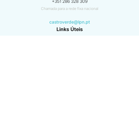
+351 286 328 309
Chamada para a rede fixa nacional
castroverde@lpn.pt
Links Úteis
Instituto da Conservação da Natureza e das Florestas (ICNF)
GNR - SEPNA
Agência Portuguesa do Ambiente
ver mais
Beneficiário coordenador
Beneficiários associados