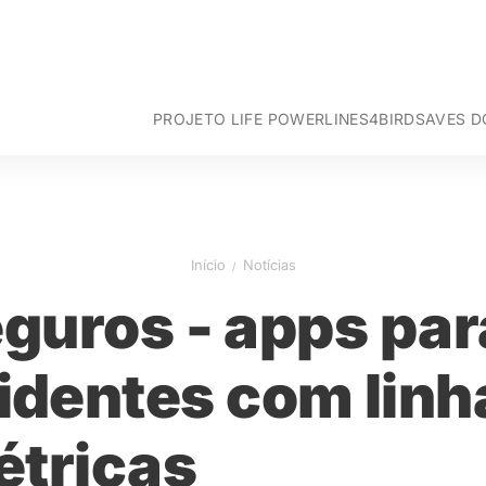
PROJETO LIFE POWERLINES4BIRDS
AVES D
Objetivos
Abutre-
Áreas de Atuação
Abutre-
Por
Ações do Projeto
Águia-im
Esp
Equipa
Abetard
Equ
Início
Notícias
Parceiros
Sisão -
Equ
Tartara
Equ
guros - apps par
Rolieiro
Equ
Equ
cidentes com linh
étricas