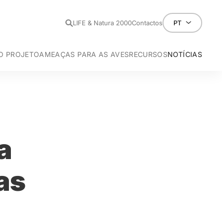
LIFE & Natura 2000
Contactos
PT
O PROJETO
AMEAÇAS PARA AS AVES
RECURSOS
NOTÍCIAS
preto -
Aegypius monachus
Aves e as Linhas Elétricas
Eletrocussã
do-Egipto -
tugal
Neophron percnopterus
Colisão
perial-ibérica -
anha
Aquila adalberti
a -
ipa LPN
Otis tarda
ipa QUERCUS
Tetrax tetrax
nhão-caçador -
ipa SPEA
Circus pygargus
a
 -
ipa SEO/BIRDLIFE
Coracias garrulus
ipa E-REDES
as