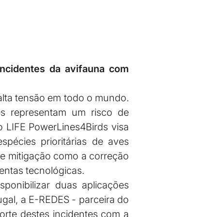
incidentes da avifauna com
-alta tensão em todo o mundo.
res representam um risco de
o LIFE PowerLines4Birds visa
spécies prioritárias de aves
de mitigação como a correção
mentas tecnológicas.
ponibilizar duas aplicações
ugal, a E-REDES - parceira do
porte destes incidentes com a