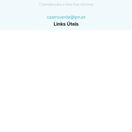
Chamada para a rede fixa nacional
castroverde@lpn.pt
Links Úteis
Instituto da Conservação da Natureza e das Florestas (ICNF)
GNR - SEPNA
Agência Portuguesa do Ambiente
ver mais
Beneficiário coordenador
Beneficiários associados