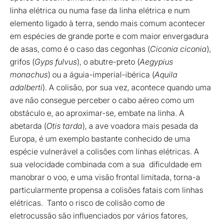
linha elétrica ou numa fase da linha elétrica e num
elemento ligado à terra, sendo mais comum acontecer
em espécies de grande porte e com maior envergadura
de asas, como é o caso das cegonhas (
Ciconia ciconia
),
grifos (
Gyps fulvus
), o abutre-preto (
Aegypius
monachus
) ou a águia-imperial-ibérica (
Aquila
adalberti
). A colisão, por sua vez, acontece quando uma
ave não consegue perceber o cabo aéreo como um
obstáculo e, ao aproximar-se, embate na linha. A
abetarda (
Otis tarda
), a ave voadora mais pesada da
Europa, é um exemplo bastante conhecido de uma
espécie vulnerável a colisões com linhas elétricas. A
sua velocidade combinada com a sua dificuldade em
manobrar o voo, e uma visão frontal limitada, torna-a
particularmente propensa a colisões fatais com linhas
elétricas. Tanto o risco de colisão como de
eletrocussão são influenciados por vários fatores,