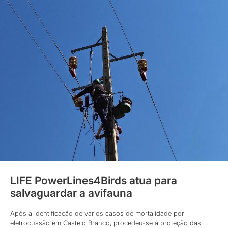
LIFE PowerLines4Birds atua para
salvaguardar a avifauna
Após a identificação de vários casos de mortalidade por
eletrocussão em Castelo Branco, procedeu-se à proteção das