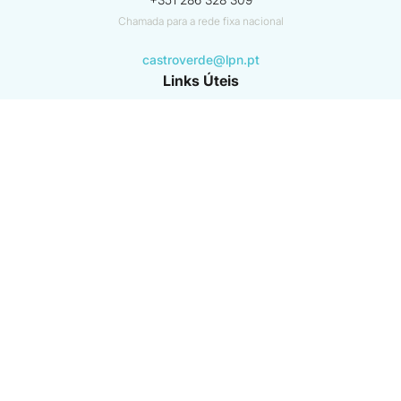
Chamada para a rede fixa nacional
castroverde@lpn.pt
Links Úteis
Instituto da Conservação da Natureza e das Florestas (ICNF)
GNR - SEPNA
Agência Portuguesa do Ambiente
ver mais
Beneficiário coordenador
Beneficiários associados