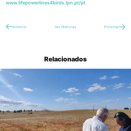
www.lifepowerlines4birds.lpn.pt/pt
Anterior
Ver Notícias
Próxima
Relacionados