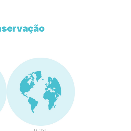
nservação
Global