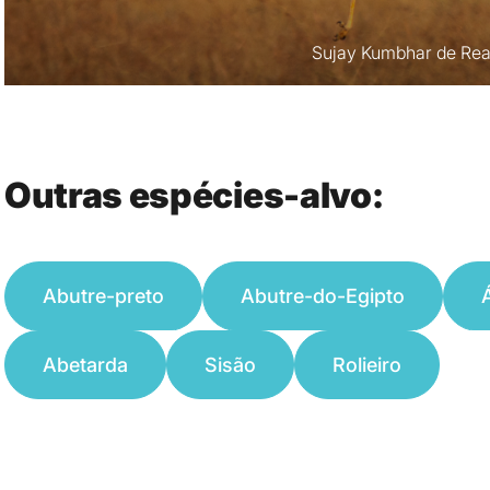
Rui Cunha
Outras espécies-alvo:
Abutre-preto
Abutre-do-Egipto
Abetarda
Sisão
Rolieiro