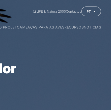
LIFE & Natura 2000
Contactos
PT
O PROJETO
AMEAÇAS PARA AS AVES
RECURSOS
NOTÍCIAS
preto -
Aegypius monachus
Aves e as Linhas Elétricas
Eletrocussã
do-Egipto -
tugal
Neophron percnopterus
Colisão
perial-ibérica -
anha
Aquila adalberti
a -
ipa LPN
Otis tarda
dor
ipa QUERCUS
Tetrax tetrax
nhão-caçador -
ipa SPEA
Circus pygargus
 -
ipa SEO/BIRDLIFE
Coracias garrulus
ipa E-REDES