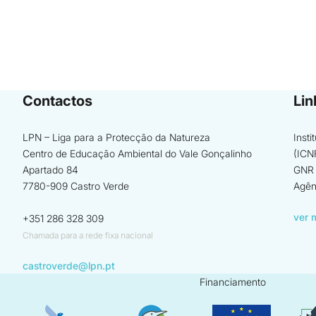
Contactos
Lin
LPN – Liga para a Protecção da Natureza
Inst
Centro de Educação Ambiental do Vale Gonçalinho
(ICN
Apartado 84
GNR 
7780-909 Castro Verde
Agên
ver 
+351 286 328 309
Chamada para a rede fixa nacional
castroverde@lpn.pt
Financiamento