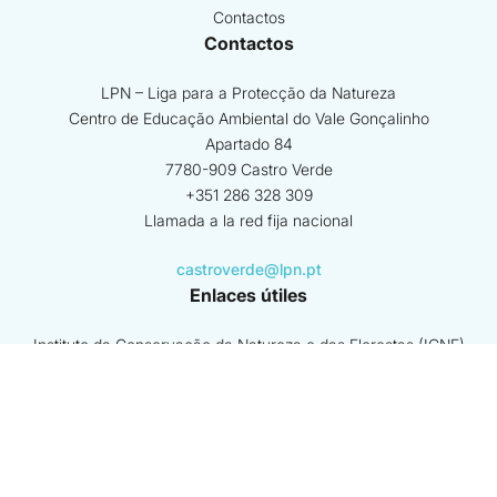
Contactos
Contactos
LPN – Liga para a Protecção da Natureza
Centro de Educação Ambiental do Vale Gonçalinho
Apartado 84
7780-909 Castro Verde
+351 286 328 309
Llamada a la red fija nacional
castroverde@lpn.pt
Enlaces útiles
Instituto da Conservação da Natureza e das Florestas (ICNF)
GNR - SEPNA
Agência Portuguesa do Ambiente
ver más
Beneficiario coordinador