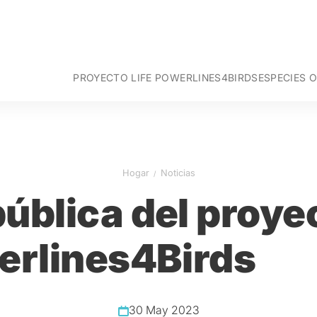
PROYECTO LIFE POWERLINES4BIRDS
ESPECIES 
Objetivos
Buitre Negr
Areas de Intervención
Alimoche -
Portugal
Acciones del Proyecto
Águila Imper
España
Equipo
Avutarda Eu
Equipo L
Hogar
Noticias
Socios
Sisón Comú
Equipo 
Aguilucho 
Equipo S
ública del proye
Carraca Eu
Equipo S
Equipo 
erlines4Birds
30 May 2023