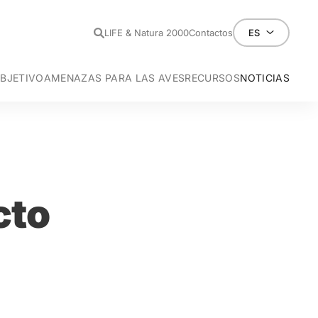
LIFE & Natura 2000
Contactos
ES
OBJETIVO
AMENAZAS PARA LAS AVES
RECURSOS
NOTICIAS
o -
Aegypius monachus
Aves y líneas eléctricas
Electrocución
Neophron percnopterus
Colisión
ial Ibérica -
Aquila adalberti
roasiática -
PN
Otis tarda
n -
QUERCUS
Tetrax tetrax
Cenizo -
PEA
Circus pygargus
cto
ropea -
EO/BIRDLIFE
Coracias garrulus
E-REDES