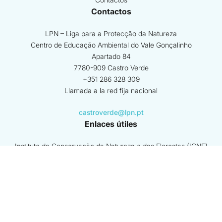
Contactos
LPN – Liga para a Protecção da Natureza
Centro de Educação Ambiental do Vale Gonçalinho
Apartado 84
7780-909 Castro Verde
+351 286 328 309
Llamada a la red fija nacional
castroverde@lpn.pt
Enlaces útiles
Instituto da Conservação da Natureza e das Florestas (ICNF)
GNR - SEPNA
Agência Portuguesa do Ambiente
ver más
Beneficiario coordinador