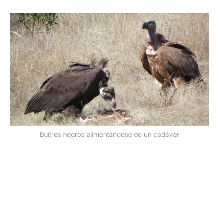
e un cadáver
BoukeAtema de Getty Images